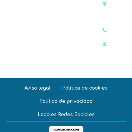
Madrid en:
nº13,
13001
910 885
812
www.facec
Aviso legal
Política de cookies
Política de privacidad
Legales Redes Sociales