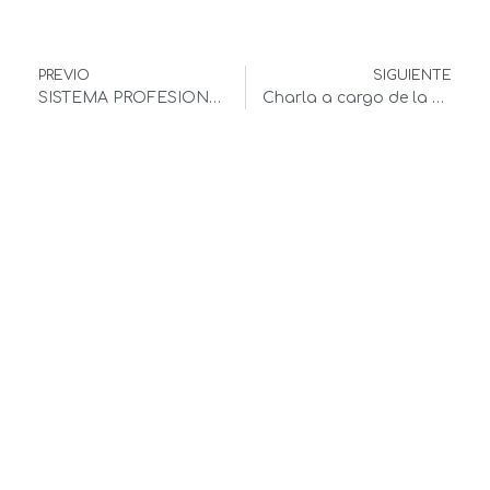
PREVIO
SIGUIENTE
SISTEMA PROFESIONAL DE MACROPUNCIÓN
Charla a cargo de la doctora Blanca Duarte Ruiz en Efa La Serna
PEDIR CITA
Extracción muelas del juicio, ortodoncias
con miniplacas de titanio. Pide cita en
nuestra clínica de Ciudad Real y no
juegues con la salud de tu boca. En
Cimax encontrarás a un gran equipo de
profesionales para el tratamiento de tu
salud dental. Pide cita y ponte en manos
de la mejor clínica dental y cirugía
maxilofacial de la ciudad.