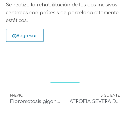
Se realiza la rehabilitación de los dos incisivos
centrales con prótesis de porcelana altamente
estéticas.
Regresar
PREVIO
SIGUIENTE
Fibromatosis gigante del maxilar superior y de la mandíbula
ATROFIA SEVERA DE AMBOS MAXILARES. PREPROTÉSICA